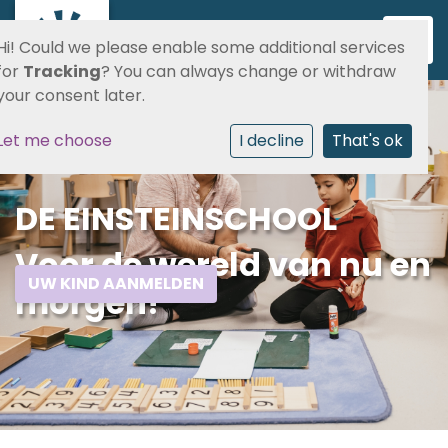
Toggl
Hi! Could we please enable some additional services
for
Tracking
? You can always change or withdraw
your consent later.
Let me choose
I decline
That's ok
DE EINSTEINSCHOOL
Voor de wereld van nu en
UW KIND AANMELDEN
morgen!